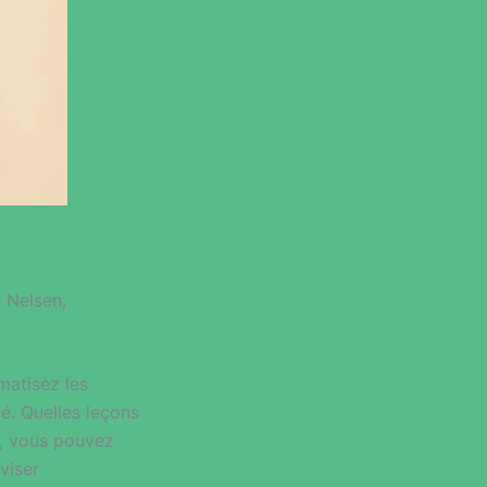
e Nelsen,
matisez les
té. Quelles leçons
i, vous pouvez
viser