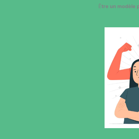
Ê
tre un modèle 