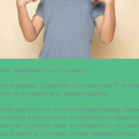
’échec “qu’apprends-tu de tes erreurs ?”
c’est fantastique ! Qu’apprends-tu de cette erreur ?” dit Jan
rice de la méthode de la “discipline positive”.
nfant que l’erreur est un chemin de l’apprentissage. Dédra
otre enfant à s’en servir pour les transformer en opportuni
oment raté ? Comment réussir la prochaine fois ? Vous auss
ous apprenez de vos erreurs. Montrer l’exemple plutôt que 