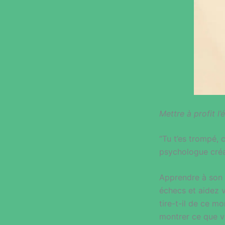
Mettre à profit l
“Tu t’es trompé, 
psychologue créat
Apprendre à son e
échecs et aidez v
tire-t-il de ce m
montrer ce que v