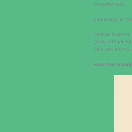
compétences.
Etre positif et fie
Insistez toujours 
Cette attitude lu
faire des efforts 
Favoriser la con