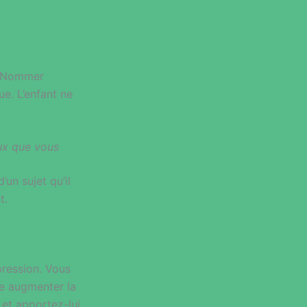
i. Nommer
ue. L’enfant ne
ux que vous
un sujet qu’il
t.
pression. Vous
te augmenter la
 et apportez-lui