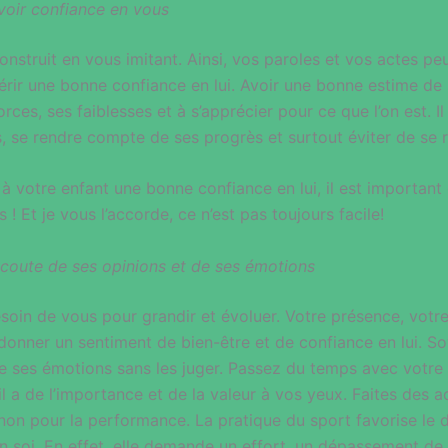
voir confiance en vous
onstruit en vous imitant. Ainsi, vos paroles et vos actes peu
rir une bonne confiance en lui. Avoir une bonne estime de 
rces, ses faiblesses et à s’apprécier pour ce que l’on est. I
s, se rendre compte de ses progrès et surtout éviter de se r
à votre enfant une bonne confiance en lui, il est importan
 ! Et je vous l’accorde, ce n’est pas toujours facile!
’écoute de ses opinions et de ses émotions
soin de vous pour grandir et évoluer. Votre présence, votre
 donner un sentiment de bien-être et de confiance en lui. So
e ses émotions sans les juger. Passez du temps avec votre e
il a de l’importance et de la valeur à vos yeux. Faites des 
t non pour la performance. La pratique du sport favorise l
n soi. En effet, elle demande un effort, un dépassement de 