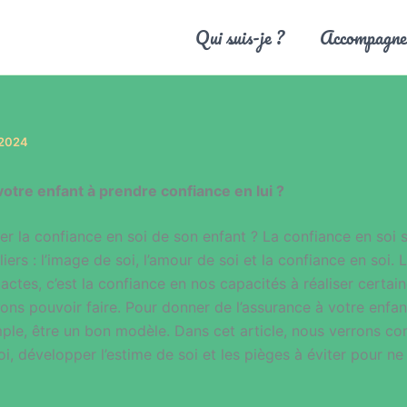
Qui suis-je ?
Accompagne
 2024
tre enfant à prendre confiance en lui ?
 la confiance en soi de son enfant ? La confiance en soi s
liers : l’image de soi, l’amour de soi et la confiance en soi.
s actes, c’est la confiance en nos capacités à réaliser certai
ons pouvoir faire. Pour donner de l’assurance à votre enfa
mple, être un bon modèle. Dans cet article, nous verrons c
oi, développer l’estime de soi et les pièges à éviter pour ne