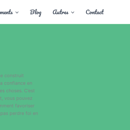
ments
Blog
Autres
Contact
e construit
 La confiance en
nes choses. C’est
nt, vous pouvez
omment favoriser
 pas perdre foi en