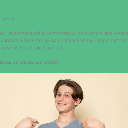
r de lui
sur les points positifs et montrez à votre enfant que vous êt
i permettra de renforcer sa confiance en lui. L’important est
mais pas de réussir à tout prix.
fiance en soi de son enfant