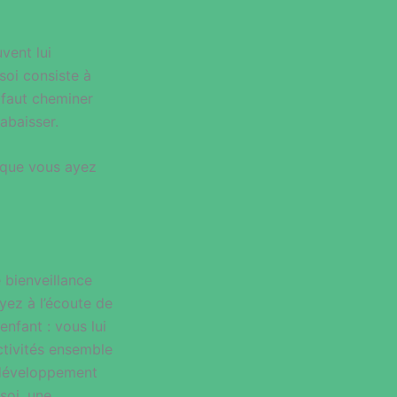
vent lui
soi consiste à
l faut cheminer
abaisser.
t que vous ayez
 bienveillance
yez à l’écoute de
nfant : vous lui
activités ensemble
e développement
soi, une