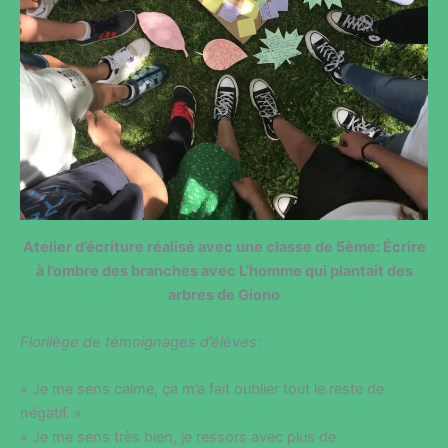
Atelier d’écriture réalisé avec une classe de 5ème: Écrire
à l’ombre des branches avec L’homme qui plantait des
arbres de Giono
Florilège de témoignages d’élèves
:
« Je me sens calme, ça m’a fait oublier tout le reste de
négatif. »
« Je me sens très bien, je ressors avec plus de