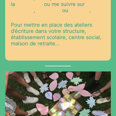
la
newsletter
ou me suivre sur
facebook
,
instagram
ou
linkedin
.
Pour mettre en place des ateliers
d’écriture dans votre structure,
établissement scolaire, centre social,
maison de retraite…
me contacter.