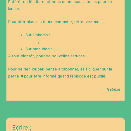
l’intérêt de l’écriture, et nous donne ses astuces pour se
lancer.
Pour aller plus loin et me contacter, retrouvez-moi :
Sur LinkedIn :
https://www.linkedin.com/in/isabelle-
mante
/
Sur mon blog :
https://enrouteverslaserenite.fr/
A tout bientôt, pour de nouvelles astuces.
Pour ne rien louper, pense à t’abonner, et à cliquer sur la
petite 🔔pour être informé quand l’épisode est publié.
Isabelle
Ecrire ;